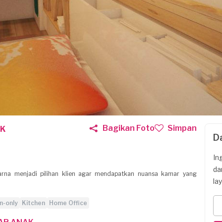
Bagikan Foto
Simpan
AK
D
In
da
rna menjadi pilihan klien agar mendapatkan nuansa kamar yang
la
n-only
Kitchen
Home Office