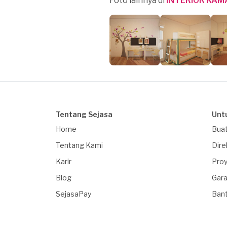
Foto lainnya di
INTERIOR KAM
Tentang Sejasa
Unt
Home
Buat
Tentang Kami
Dire
Karir
Proy
Blog
Gara
SejasaPay
Ban