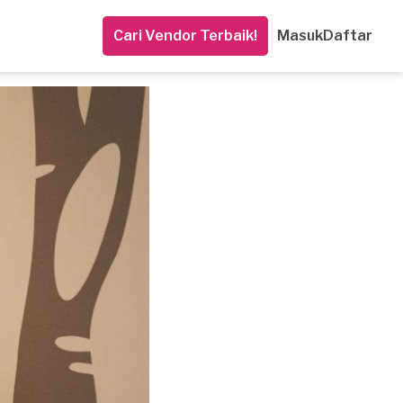
Cari Vendor Terbaik!
Masuk
Daftar