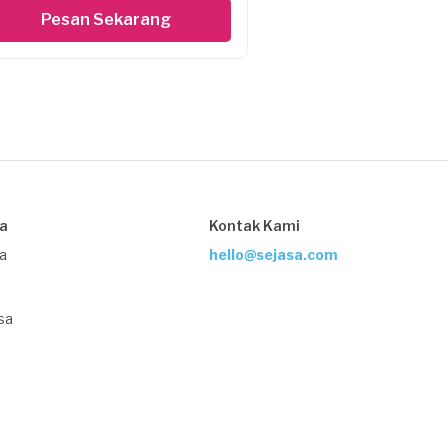
Pesan Sekarang
sa
Kontak Kami
ja
hello@sejasa.com
sa