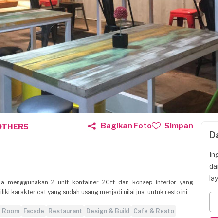
Bagikan Foto
Simpan
OTHERS
D
In
da
la
 menggunakan 2 unit kontainer 20ft dan konsep interior yang
i karakter cat yang sudah usang menjadi nilai jual untuk resto ini.
g Room
Facade
Restaurant
Design & Build
Cafe & Resto