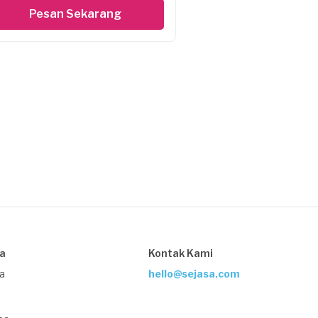
Pesan Sekarang
sa
Kontak Kami
ja
hello@sejasa.com