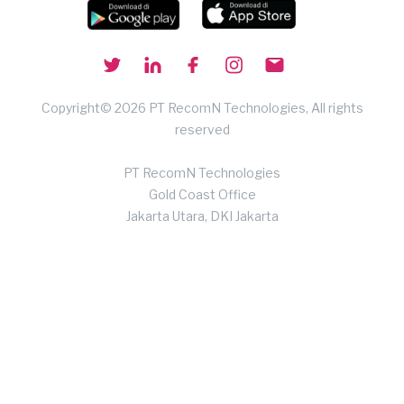
Copyright© 2026 PT RecomN Technologies, All rights
reserved
PT RecomN Technologies
Gold Coast Office
Jakarta Utara, DKI Jakarta