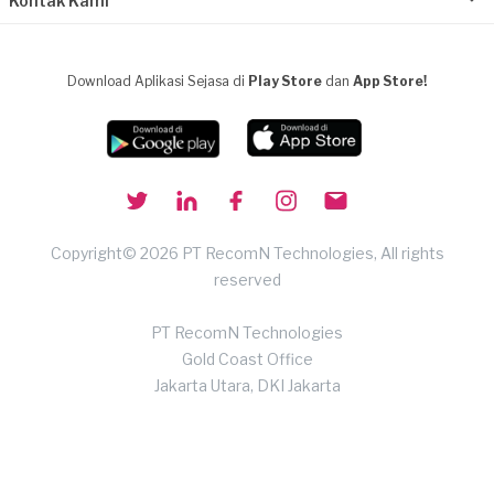
Kontak Kami
Download Aplikasi Sejasa di
Play Store
dan
App Store!
Copyright© 2026 PT RecomN Technologies, All rights
reserved
PT RecomN Technologies
Gold Coast Office
Jakarta Utara, DKI Jakarta