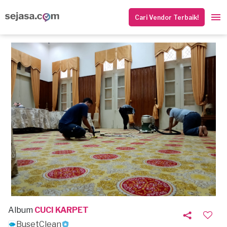
Cari Vendor Terbaik!
Album
CUCI KARPET
BusetClean