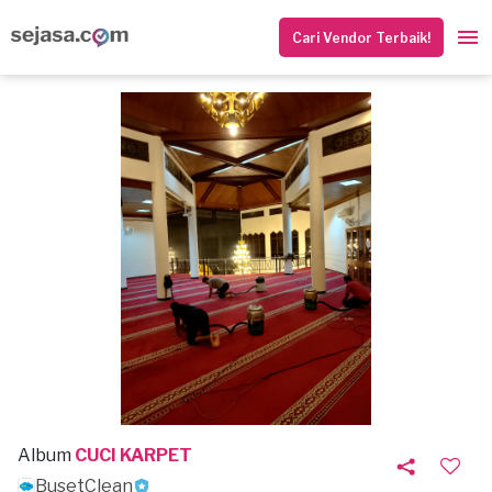
Cari Vendor Terbaik!
Album
CUCI KARPET
BusetClean