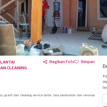
Bagikan Foto
Simpan
 LANTAI
D
DAN CLEANING
In
da
la
so, granit dan cleaning service lantai. Jasa pembuatan dan renovasi