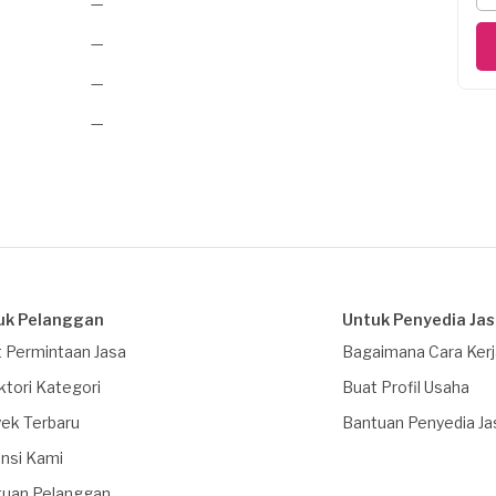
—
—
—
—
uk Pelanggan
Untuk Penyedia Ja
 Permintaan Jasa
Bagaimana Cara Ker
ktori Kategori
Buat Profil Usaha
ek Terbaru
Bantuan Penyedia Ja
nsi Kami
tuan Pelanggan