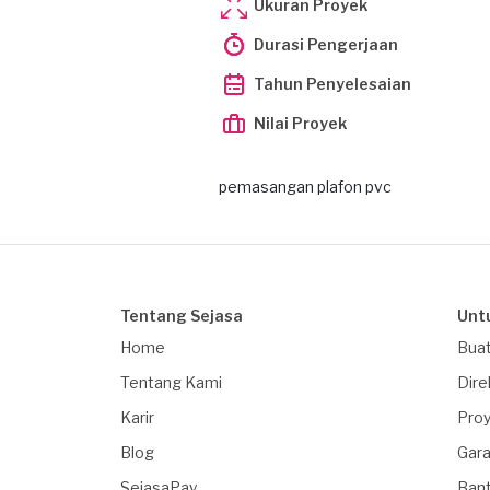
Ukuran Proyek
Durasi Pengerjaan
Tahun Penyelesaian
Nilai Proyek
pemasangan plafon pvc
Tentang Sejasa
Unt
Home
Buat
Tentang Kami
Dire
Karir
Proy
Blog
Gara
SejasaPay
Ban