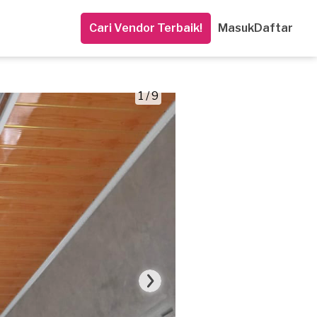
Cari Vendor Terbaik!
Masuk
Daftar
1 / 9