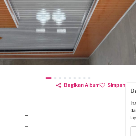
Bagikan Album
Simpan
D
In
da
—
la
—