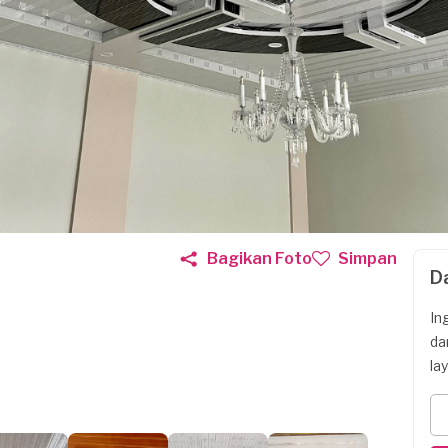
Bagikan Foto
Simpan
D
In
da
la