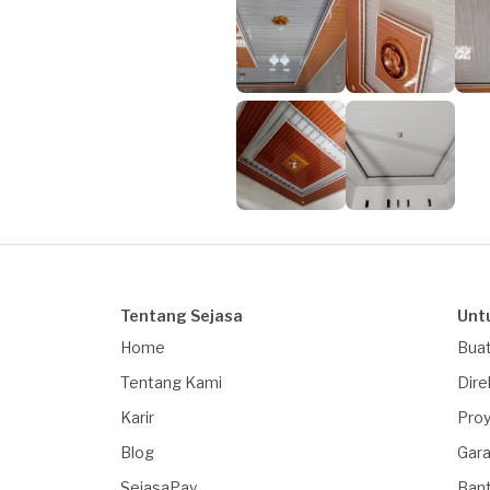
Tentang Sejasa
Unt
Home
Buat
Tentang Kami
Dire
Karir
Proy
Blog
Gara
SejasaPay
Ban