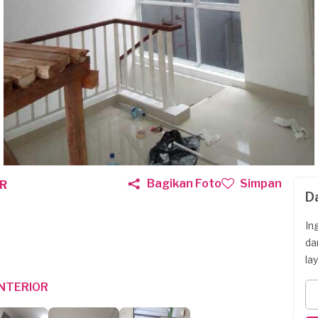
Bagikan Foto
Simpan
R
D
In
da
la
NTERIOR