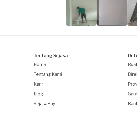
Tentang Sejasa
Unt
Home
Buat
Tentang Kami
Dire
Karir
Proy
Blog
Gara
SejasaPay
Ban