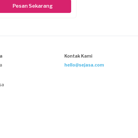
Pesan Sekarang
sa
Kontak Kami
ja
hello@sejasa.com
sa