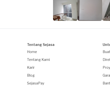
Tentang Sejasa
Unt
Home
Buat
Tentang Kami
Dire
Karir
Proy
Blog
Gara
SejasaPay
Ban