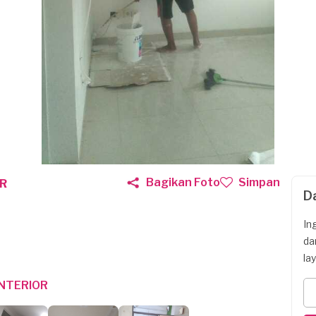
Bagikan Foto
Simpan
R
D
In
da
la
NTERIOR