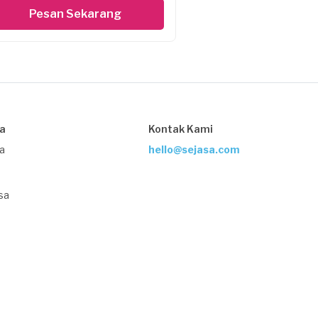
Pesan Sekarang
sa
Kontak Kami
ja
hello@sejasa.com
sa