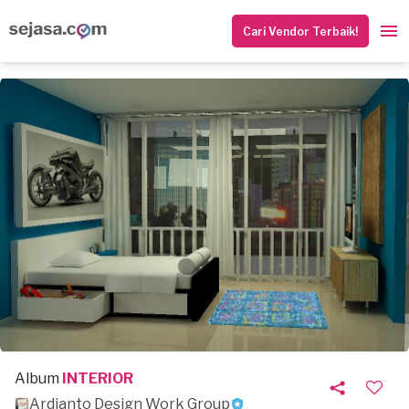
Cari Vendor Terbaik!
Album
INTERIOR
Ardianto Design Work Group