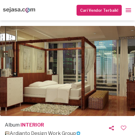
Cari Vendor Terbaik!
Album
INTERIOR
Ardianto Design Work Group