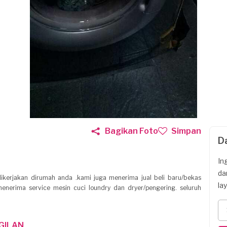
Bagikan Foto
Simpan
D
In
da
ikerjakan dirumah anda .kami juga menerima jual beli baru/bekas
la
nerima service mesin cuci loundry dan dryer/pengering. seluruh
GILAN