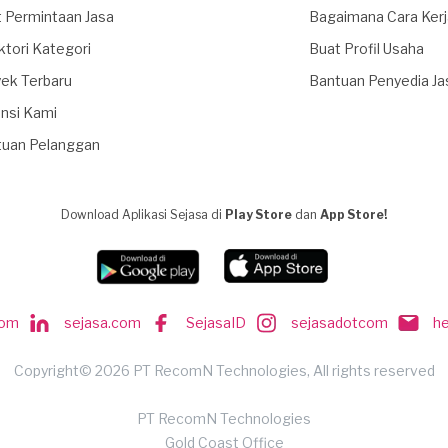
 Permintaan Jasa
Bagaimana Cara Ker
ktori Kategori
Buat Profil Usaha
ek Terbaru
Bantuan Penyedia Ja
nsi Kami
tuan Pelanggan
Download Aplikasi Sejasa di
Play Store
dan
App Store!
com
sejasa.com
SejasaID
sejasadotcom
h
Copyright© 2026 PT RecomN Technologies, All rights reserved
PT RecomN Technologies
Gold Coast Office