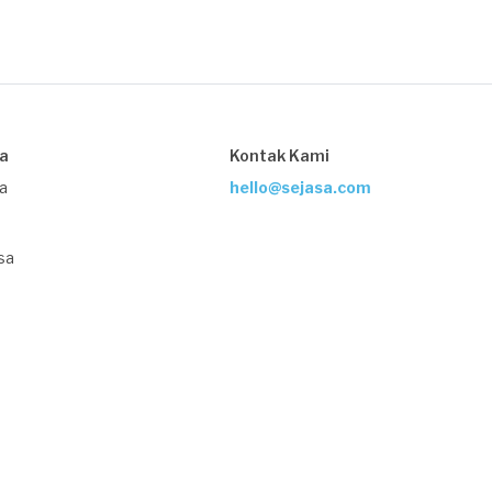
sa
Kontak Kami
ja
hello@sejasa.com
sa