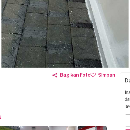
Bagikan Foto
Simpan
D
In
da
la
N