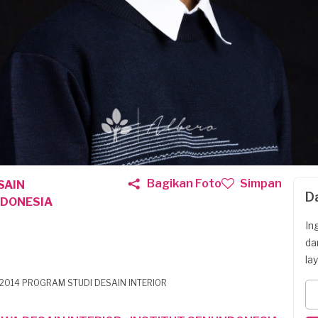
Bagikan Foto
Simpan
SAIN
D
INDONESIA
In
da
la
014 PROGRAM STUDI DESAIN INTERIOR