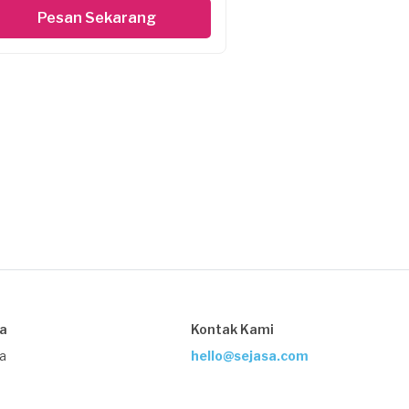
Pesan Sekarang
sa
Kontak Kami
ja
hello@sejasa.com