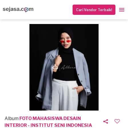
Cari Vendor Terbaik!
Album
FOTO MAHASISWA DESAIN
INTERIOR - INSTITUT SENI INDONESIA