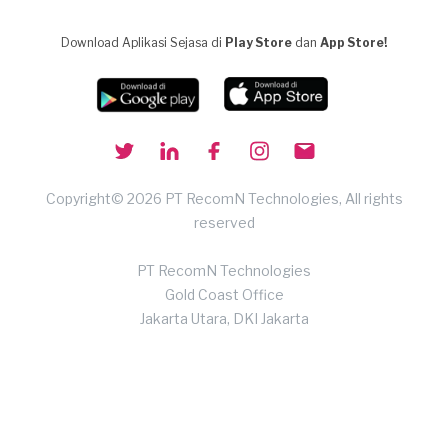
Download Aplikasi Sejasa di
Play Store
dan
App Store!
Copyright© 2026 PT RecomN Technologies, All rights
reserved
PT RecomN Technologies
Gold Coast Office
Jakarta Utara, DKI Jakarta