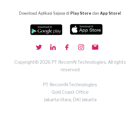
Download Aplikasi Sejasa di
Play Store
dan
App Store!
Copyright© 2026 PT RecomN Technologies, All rights
reserved
PT RecomN Technologies
Gold Coast Office
Jakarta Utara, DKI Jakarta