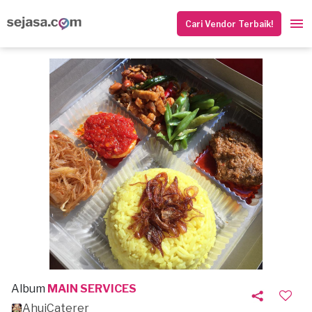
Cari Vendor Terbaik!
Album
MAIN SERVICES
AhuiCaterer