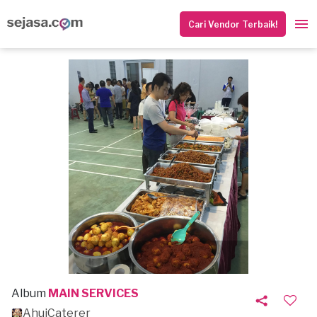
Cari Vendor Terbaik!
Album
MAIN SERVICES
AhuiCaterer