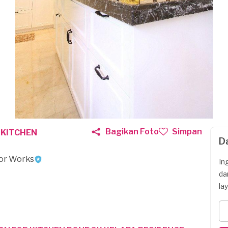
Bagikan Foto
Simpan
 KITCHEN
D
ior Works
In
da
la