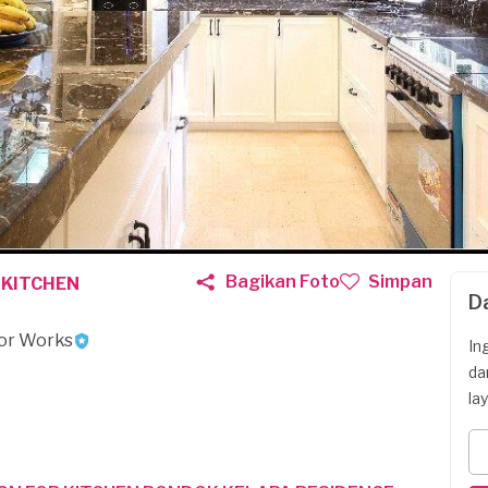
Bagikan Foto
Simpan
 KITCHEN
D
ior Works
In
da
la