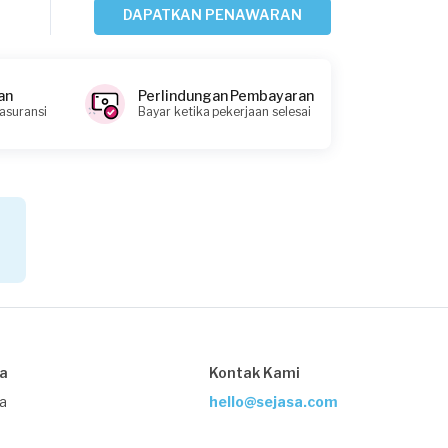
Della requested Waterproofing
DAPATKAN PENAWARAN
2 bulan yang lalu
Jakarta Utara, Jakarta
Request Fulfilled
an
Perlindungan Pembayaran
 asuransi
Bayar ketika pekerjaan selesai
Kurang dari Rp1.000.000
Reyfhadli Chaniago requested
Waterproofing
2 bulan yang lalu
Jakarta Selatan, Jakarta
Request Fulfilled
Rp1.000.001 - Rp2.500.000
sa
Kontak Kami
ja
hello@sejasa.com
Scyrs7762j requested Waterproofing