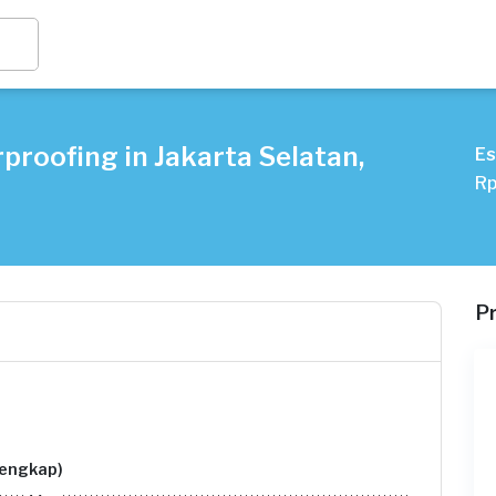
roofing in Jakarta Selatan,
Es
Rp
P
lengkap)