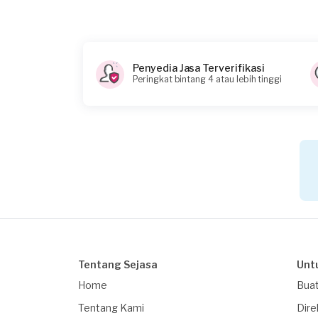
Informasi tambahan
Berapa budget total untuk layanan ini?
Rp5.000.001 - Rp10.000.000
Penyedia Jasa Terverifikasi
Peringkat bintang 4 atau lebih tinggi
Tentang Sejasa
Unt
Home
Buat
Tentang Kami
Dire