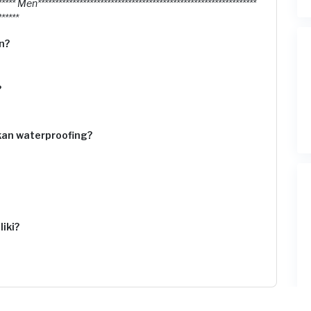
****** Men***************************************************************
******
n?
?
an waterproofing?
iki?