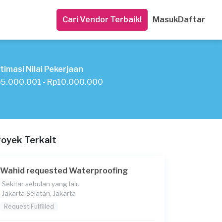
Cari Vendor Terbaik!
Masuk
Daftar
timasi Nilai Pekerjaan
5.000.001 - Rp10.000.000
royek Terkait
Wahid requested Waterproofing
Sekitar sebulan yang lalu
Jakarta Selatan, Jakarta
Request Fulfilled