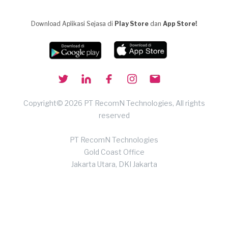
Download Aplikasi Sejasa di
Play Store
dan
App Store!
Copyright© 2026 PT RecomN Technologies, All rights
reserved
PT RecomN Technologies
Gold Coast Office
Jakarta Utara, DKI Jakarta