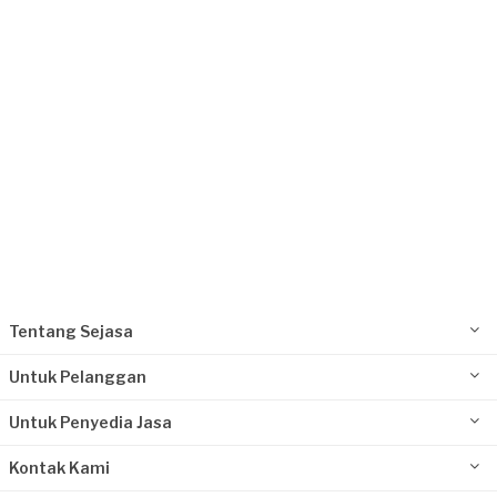
Rp5.000.001 - Rp10.000.000
Luqman Harun requested Waterproofing
3 bulan yang lalu
Jakarta Timur, Jakarta
Request Fulfilled
Kurang dari Rp1.000.000
Tentang Sejasa
Untuk Pelanggan
Untuk Penyedia Jasa
Kontak Kami