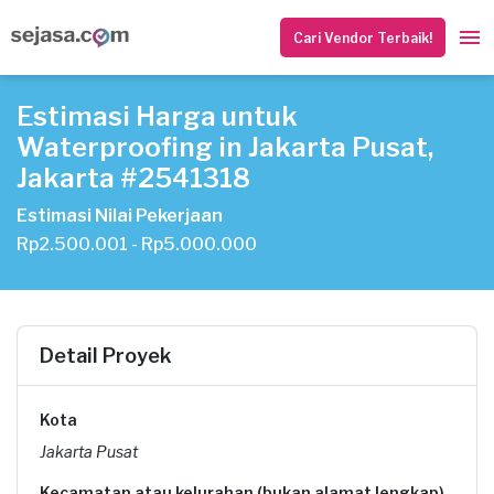
Cari Vendor Terbaik!
Estimasi Harga untuk
Waterproofing in Jakarta Pusat,
Jakarta #2541318
Estimasi Nilai Pekerjaan
Rp2.500.001 - Rp5.000.000
Detail Proyek
Kota
Jakarta Pusat
Kecamatan atau kelurahan (bukan alamat lengkap)