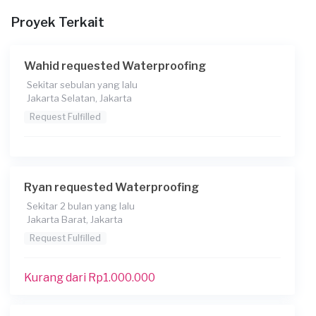
20-04-2026
Proyek Terkait
Informasi tambahan
yang diperbaiki yg rusak saja ; tidak semua rumah ****
Wahid requested Waterproofing
****** *******asi krn berulang sebaiknya gmn
Sekitar sebulan yang lalu
Jakarta Selatan, Jakarta
Berapa budget total untuk layanan ini?
Request Fulfilled
Rp2.500.001 - Rp5.000.000
Konsumen ini menggunakan
Ryan requested Waterproofing
Sekitar 2 bulan yang lalu
Jakarta Barat, Jakarta
Request Fulfilled
Kurang dari Rp1.000.000