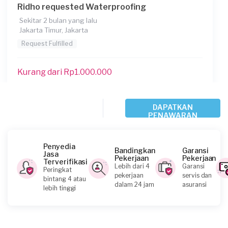
Ridho requested Waterproofing
Sekitar 2 bulan yang lalu
Jakarta Timur, Jakarta
Request Fulfilled
Kurang dari Rp1.000.000
Della requested Waterproofing
DAPATKAN
PENAWARAN
2 bulan yang lalu
Jakarta Utara, Jakarta
Request Fulfilled
Penyedia
Bandingkan
Garansi
Jasa
Pekerjaan
Pekerjaan
Terverifikasi
Lebih dari 4
Garansi
Peringkat
Kurang dari Rp1.000.000
pekerjaan
servis dan
bintang 4 atau
dalam 24 jam
asuransi
lebih tinggi
Reyfhadli Chaniago requested Waterproofing
2 bulan yang lalu