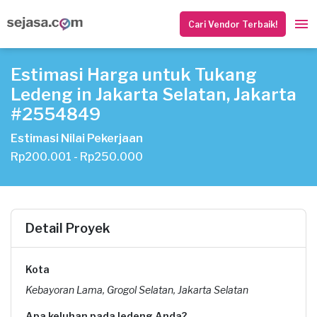
Cari Vendor Terbaik!
Estimasi Harga untuk Tukang
Ledeng in Jakarta Selatan, Jakarta
#2554849
Estimasi Nilai Pekerjaan
Rp200.001 - Rp250.000
Detail Proyek
Kota
Kebayoran Lama, Grogol Selatan, Jakarta Selatan
Apa keluhan pada ledeng Anda?