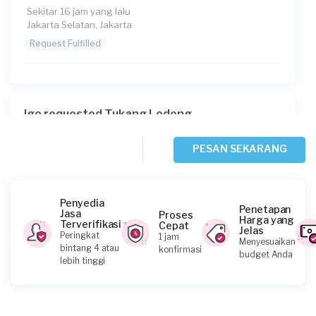
Sekitar 16 jam yang lalu
Jakarta Selatan, Jakarta
Request Fulfilled
Igo requested Tukang Ledeng
Sekitar 19 jam yang lalu
Jakarta Selatan, Jakarta
PESAN SEKARANG
Request Fulfilled
Penyedia
Penetapan
Jasa
Proses
Harga yang
Terverifikasi
Cepat
Jelas
Yulna requested Tukang Ledeng
Peringkat
1 jam
Menyesuaikan
bintang 4 atau
konfirmasi
1 hari yang lalu
budget Anda
lebih tinggi
Jakarta Selatan, Jakarta
Request Fulfilled