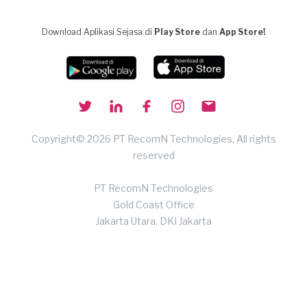
Download Aplikasi Sejasa di
Play Store
dan
App Store!
Copyright© 2026 PT RecomN Technologies, All rights
reserved
PT RecomN Technologies
Gold Coast Office
Jakarta Utara, DKI Jakarta