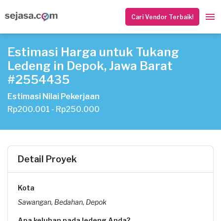
Cari Vendor Terbaik!
Estimasi Harga untuk Tukang
Ledeng in Depok, Jawa Barat
#2554435
Estimasi Nilai Pekerjaan
Rp200.001 - Rp250.000
Detail Proyek
Kota
Sawangan, Bedahan, Depok
Apa keluhan pada ledeng Anda?