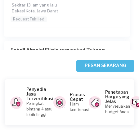
Sekitar 13 jam yang lalu
Bekasi Kota, Jawa Barat
Request Fulfilled
Fahdii Ajmalal Fikrie requested Tukang
Ledeng
1 hari yang lalu
PESAN SEKARANG
Depok, Jawa Barat
Request Fulfilled
Penyedia
Penetapan
Jasa
Proses
Harga yang
Terverifikasi
Cepat
Jelas
Peringkat
1 jam
Menyesuaikan
Rahmat requested Tukang Ledeng
bintang 4 atau
konfirmasi
budget Anda
lebih tinggi
1 hari yang lalu
Depok, Jawa Barat
Request Fulfilled