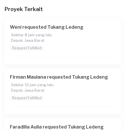
12:00
Proyek Terkait
Berapa budget total untuk layanan ini?
Rp250.000 + Rp5.500 (biaya layanan)
Weni requested Tukang Ledeng
Sekitar 8 jam yang lalu
Depok, Jawa Barat
Request Fulfilled
Firman Maulana requested Tukang Ledeng
Sekitar 10 jam yang lalu
Depok, Jawa Barat
Request Fulfilled
Faradilla Aulia requested Tukang Ledeng