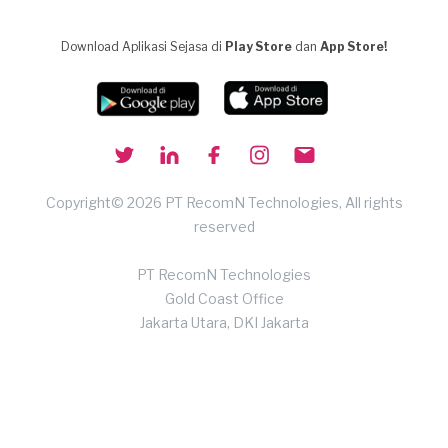
Download Aplikasi Sejasa di
Play Store
dan
App Store!
Copyright© 2026 PT RecomN Technologies, All rights
reserved
PT RecomN Technologies
Gold Coast Office
Jakarta Utara, DKI Jakarta