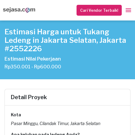
Cari Vendor Terbaik!
Estimasi Harga untuk Tukang
Ledeng in Jakarta Selatan, Jakarta
#2552226
Estimasi Nilai Pekerjaan
Rp350.001 - Rp600.000
Detail Proyek
Kota
Pasar Minggu, Cilandak Timur, Jakarta Selatan
Apa keluhan pada ledeng Anda?