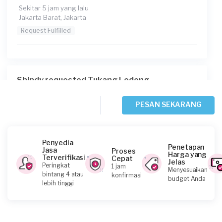
Sekitar 5 jam yang lalu
Jakarta Barat, Jakarta
Request Fulfilled
Shindy requested Tukang Ledeng
Sekitar 6 jam yang lalu
Jakarta Barat, Jakarta
PESAN SEKARANG
Request Fulfilled
Penyedia
Penetapan
Jasa
Proses
Harga yang
Terverifikasi
Cepat
Jelas
Johnny Hartawan requested Tukang Ledeng
Peringkat
1 jam
Menyesuaikan
bintang 4 atau
konfirmasi
Sekitar 14 jam yang lalu
budget Anda
lebih tinggi
Jakarta Selatan, Jakarta
Request Fulfilled