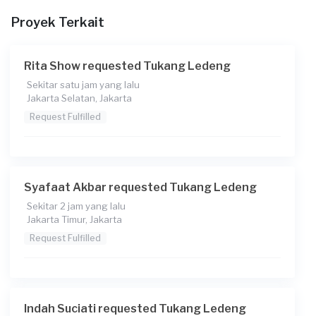
Proyek Terkait
Berapa budget total untuk layanan ini?
Rp500.000 + Rp5.500 (biaya layanan)
Rita Show requested Tukang Ledeng
Catatan
Sekitar satu jam yang lalu
Pipa ke arah septic tank mampet
Jakarta Selatan, Jakarta
Request Fulfilled
Syafaat Akbar requested Tukang Ledeng
Sekitar 2 jam yang lalu
Jakarta Timur, Jakarta
Request Fulfilled
Indah Suciati requested Tukang Ledeng