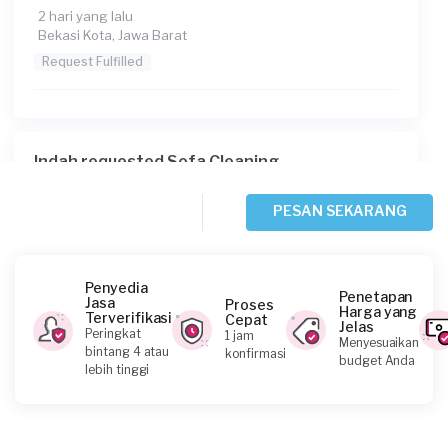
2 hari yang lalu
Bekasi Kota, Jawa Barat
Request Fulfilled
Indah requested Sofa Cleaning
3 hari yang lalu
Depok, Jawa Barat
PESAN SEKARANG
Request Fulfilled
Penyedia
Penetapan
Jasa
Proses
Harga yang
Terverifikasi
Cepat
Jelas
Feby requested Sofa Cleaning
Peringkat
1 jam
Menyesuaikan
bintang 4 atau
konfirmasi
3 hari yang lalu
budget Anda
lebih tinggi
Depok, Jawa Barat
Request Fulfilled