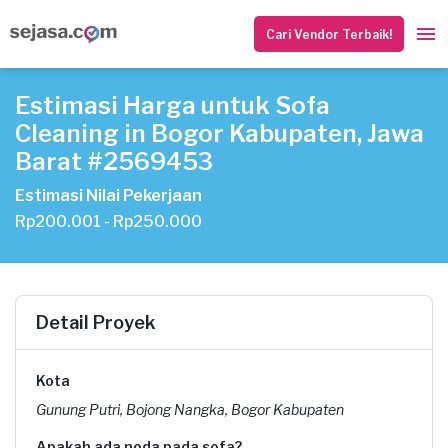
Cari Vendor Terbaik!
Estimasi Harga untuk Sofa
Cleaning in Bogor Kabupaten, Jawa
Barat #2569453
Estimasi Nilai Pekerjaan
Rp200.001 - Rp250.000
Detail Proyek
Kota
Gunung Putri, Bojong Nangka, Bogor Kabupaten
Apakah ada noda pada sofa?