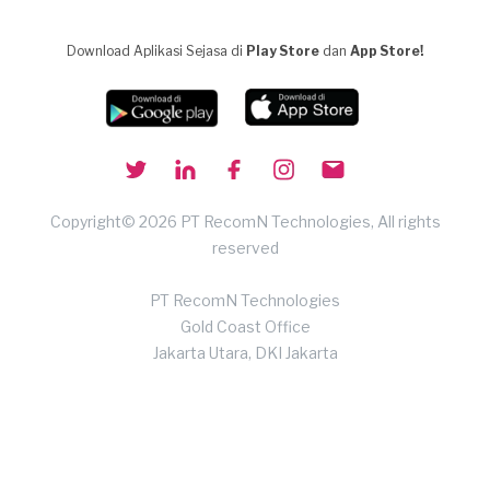
Download Aplikasi Sejasa di
Play Store
dan
App Store!
Copyright© 2026 PT RecomN Technologies, All rights
reserved
PT RecomN Technologies
Gold Coast Office
Jakarta Utara, DKI Jakarta