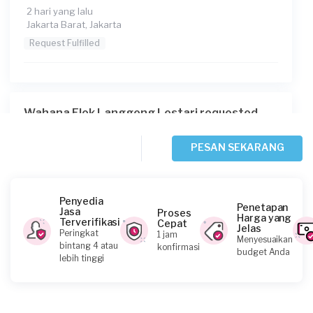
2 hari yang lalu
Jakarta Barat, Jakarta
Request Fulfilled
Wahana Elok Langgeng Lestari requested
Sofa Cleaning
2 hari yang lalu
PESAN SEKARANG
Jakarta Selatan, Jakarta
Request Fulfilled
Penyedia
Penetapan
Jasa
Proses
Harga yang
Terverifikasi
Cepat
Jelas
Peringkat
1 jam
Menyesuaikan
Lyana requested Sofa Cleaning
bintang 4 atau
konfirmasi
budget Anda
lebih tinggi
3 hari yang lalu
Jakarta Barat, Jakarta
Request Fulfilled