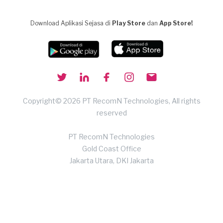
Download Aplikasi Sejasa di
Play Store
dan
App Store!
Copyright© 2026 PT RecomN Technologies, All rights
reserved
PT RecomN Technologies
Gold Coast Office
Jakarta Utara, DKI Jakarta