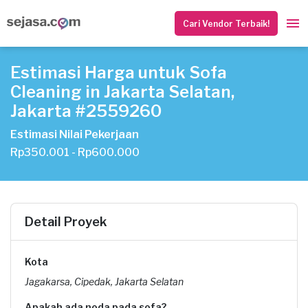
Cari Vendor Terbaik!
Estimasi Harga untuk Sofa
Cleaning in Jakarta Selatan,
Jakarta #2559260
Estimasi Nilai Pekerjaan
Rp350.001 - Rp600.000
Detail Proyek
Kota
Jagakarsa, Cipedak, Jakarta Selatan
Apakah ada noda pada sofa?