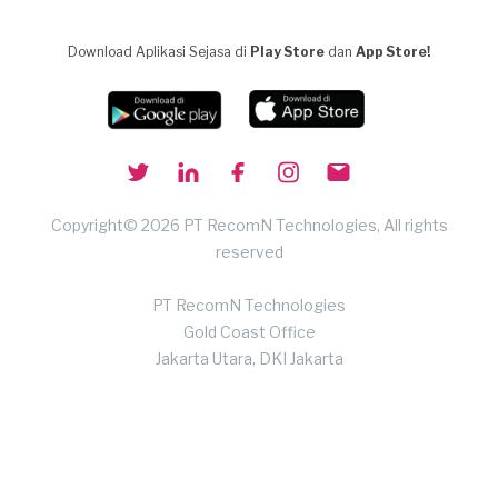
Download Aplikasi Sejasa di
Play Store
dan
App Store!
Copyright© 2026 PT RecomN Technologies, All rights
reserved
PT RecomN Technologies
Gold Coast Office
Jakarta Utara, DKI Jakarta