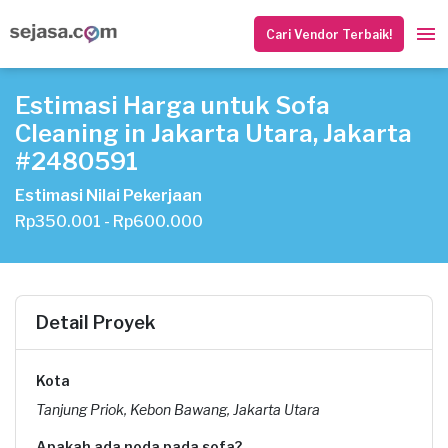
Cari Vendor Terbaik!
Estimasi Harga untuk Sofa
Cleaning in Jakarta Utara, Jakarta
#2480591
Estimasi Nilai Pekerjaan
Rp350.001 - Rp600.000
Detail Proyek
Kota
Tanjung Priok, Kebon Bawang, Jakarta Utara
Apakah ada noda pada sofa?