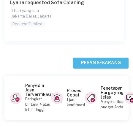
Lyana requested Sofa Cleaning
1 hari yang lalu
Jakarta Barat, Jakarta
Request Fulfilled
Divasiregar requested Sofa Cleaning
5 hari yang lalu
PESAN SEKARANG
Jakarta Barat, Jakarta
Request Fulfilled
Penyedia
Penetapan
Jasa
Proses
Harga yang
Terverifikasi
Cepat
Jelas
Peringkat
1 jam
Menyesuaikan
Septian requested Sofa Cleaning
bintang 4 atau
konfirmasi
budget Anda
lebih tinggi
6 hari yang lalu
Jakarta Selatan, Jakarta
Request Fulfilled