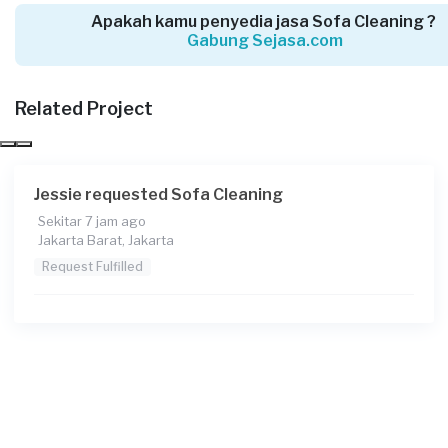
Apakah kamu penyedia jasa Sofa Cleaning ?
Gabung Sejasa.com
Aske requested Sofa Cleaning
8 hari yang lalu
Related Project
Jakarta Timur, Jakarta
Request Fulfilled
Jessie requested Sofa Cleaning
Sekitar 7 jam ago
Jakarta Barat, Jakarta
Ryan Pramana requested Sofa Cleaning
Request Fulfilled
8 hari yang lalu
Jakarta Pusat, Jakarta
Request Fulfilled
Juan requested Sofa Cleaning
9 hari yang lalu