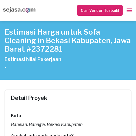
Cari Vendor Terbaik!
Estimasi Harga untuk Sofa
Cleaning in Bekasi Kabupaten, Jawa
Barat #2372281
Estimasi Nilai Pekerjaan
-
Detail Proyek
Kota
Babelan, Bahagia, Bekasi Kabupaten
Apakah ada noda pada sofa?