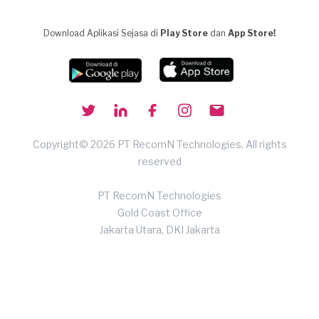
Download Aplikasi Sejasa di
Play Store
dan
App Store!
Copyright© 2026 PT RecomN Technologies, All rights
reserved
PT RecomN Technologies
Gold Coast Office
Jakarta Utara, DKI Jakarta