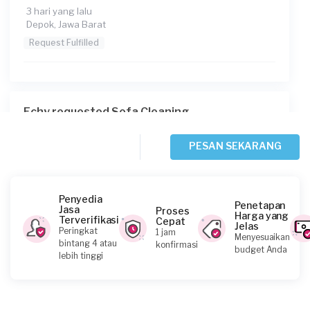
3 hari yang lalu
Depok, Jawa Barat
Request Fulfilled
Echy requested Sofa Cleaning
3 hari yang lalu
Bekasi Kota, Jawa Barat
PESAN SEKARANG
Request Fulfilled
Penyedia
Penetapan
Jasa
Proses
Harga yang
Terverifikasi
Cepat
Jelas
Indah requested Sofa Cleaning
Peringkat
1 jam
Menyesuaikan
bintang 4 atau
konfirmasi
4 hari yang lalu
budget Anda
lebih tinggi
Depok, Jawa Barat
Request Fulfilled