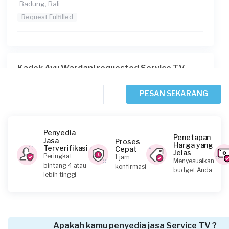
Badung, Bali
Request Fulfilled
Kadek Ayu Wardani requested Service TV
Lebih dari 4 tahun yang lalu
Badung, Bali
PESAN SEKARANG
Request Fulfilled
Penyedia
Penetapan
Jasa
Proses
Harga yang
Terverifikasi
Cepat
Jelas
Mega requested Service TV
Peringkat
1 jam
Menyesuaikan
bintang 4 atau
konfirmasi
Hampir 5 tahun yang lalu
budget Anda
lebih tinggi
Denpasar, Bali
Request Fulfilled
Apakah kamu penyedia jasa Service TV ?