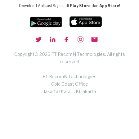
Download Aplikasi Sejasa di
Play Store
dan
App Store!
Copyright© 2026 PT RecomN Technologies, All rights
reserved
PT RecomN Technologies
Gold Coast Office
Jakarta Utara, DKI Jakarta