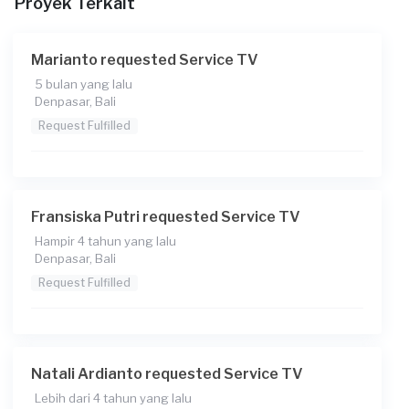
Proyek Terkait
Informasi tambahan
volume tv tiba2 mengeras atau mengecil sendiri padahal
Marianto requested Service TV
tidak sedang diatur dgn remote, tidak lagi bisa mengatur
volume melalui remote / scr manual dari tombol di sisi tv
5 bulan yang lalu
Denpasar, Bali
Upload gambar untuk membantu kami memahami
Request Fulfilled
keinginan anda
Fransiska Putri requested Service TV
Hampir 4 tahun yang lalu
Denpasar, Bali
Request Fulfilled
Natali Ardianto requested Service TV
Lebih dari 4 tahun yang lalu