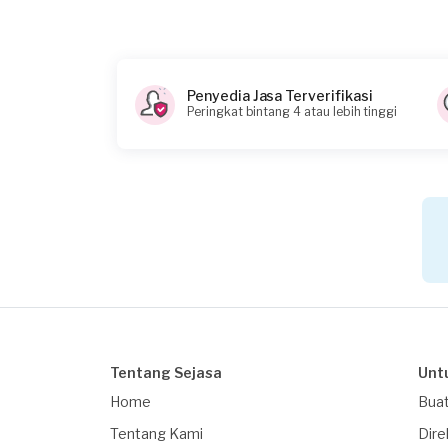
Informasi tambahan
jenis sofa nya sofa bed
Berapa budget total untuk layanan ini?
Penyedia Jasa Terverifikasi
Kurang dari Rp1.000.000
Peringkat bintang 4 atau lebih tinggi
File
Tentang Sejasa
Unt
Home
Buat
Tentang Kami
Dire