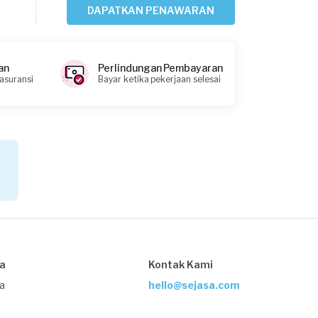
DAPATKAN PENAWARAN
Danny requested Service Sofa
7 bulan yang lalu
Jakarta Timur, Jakarta
an
Perlindungan Pembayaran
Request Fulfilled
 asuransi
Bayar ketika pekerjaan selesai
Rp2.500.001 - Rp5.000.000
Fathur requested Service Sofa
Sekitar setahun yang lalu
Jakarta Timur, Jakarta
Request Fulfilled
Kurang dari Rp1.000.000
sa
Kontak Kami
ja
hello@sejasa.com
Anes Harahap requested Service Sofa