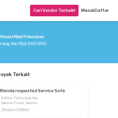
Cari Vendor Terbaik!
Masuk
Daftar
timasi Nilai Pekerjaan
rang dari Rp1.000.000
royek Terkait
Rienda requested Service Sofa
Sekitar 3 jam yang lalu
Jakarta Pusat, Jakarta
Request Fulfilled