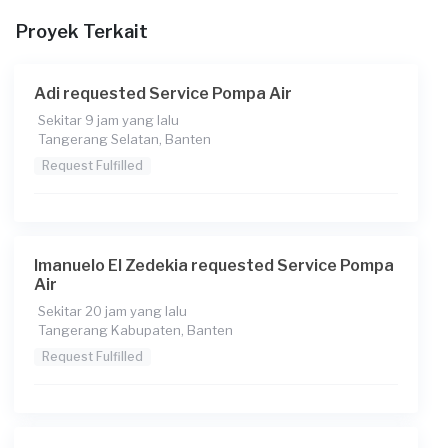
23-05-2026
Proyek Terkait
Pada pukul berapa Anda membutuhkan layanan?
11:00
Adi requested Service Pompa Air
Berapa budget total untuk layanan ini?
Sekitar 9 jam yang lalu
Tangerang Selatan, Banten
Rp180.000 + Rp11.000 (biaya layanan)
Request Fulfilled
Imanuelo El Zedekia requested Service Pompa
Air
Sekitar 20 jam yang lalu
Tangerang Kabupaten, Banten
Request Fulfilled