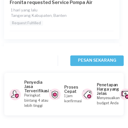
Fronita requested Service Pompa Air
1 hari yang lalu
Tangerang Kabupaten, Banten
Request Fulfilled
Yohanes requested Service Pompa Air
2 hari yang lalu
PESAN SEKARANG
Tangerang Kabupaten, Banten
Request Fulfilled
Penyedia
Penetapan
Jasa
Proses
Harga yang
Terverifikasi
Cepat
Jelas
Peringkat
1 jam
Menyesuaikan
July requested Service Pompa Air
bintang 4 atau
konfirmasi
budget Anda
lebih tinggi
5 hari yang lalu
Tangerang Kabupaten, Banten
Request Fulfilled