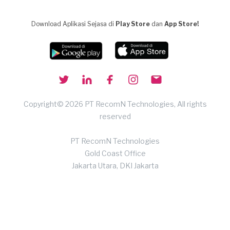
Download Aplikasi Sejasa di
Play Store
dan
App Store!
Copyright© 2026 PT RecomN Technologies, All rights
reserved
PT RecomN Technologies
Gold Coast Office
Jakarta Utara, DKI Jakarta