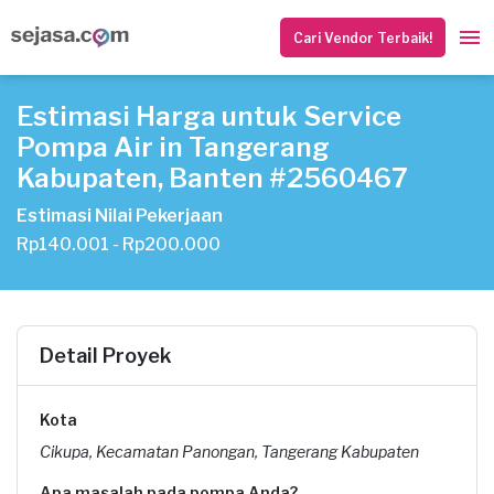
Cari Vendor Terbaik!
Estimasi Harga untuk Service
Pompa Air in Tangerang
Kabupaten, Banten #2560467
Estimasi Nilai Pekerjaan
Rp140.001 - Rp200.000
Detail Proyek
Kota
Cikupa, Kecamatan Panongan, Tangerang Kabupaten
Apa masalah pada pompa Anda?