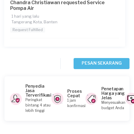
Chandra Christiawan requested Service
Pompa Air
1 hari yang lalu
Tangerang Kota, Banten
Request Fulfilled
Citra requested Service Pompa Air
PESAN SEKARANG
2 hari yang lalu
Tangerang Selatan, Banten
Request Fulfilled
Penyedia
Penetapan
Jasa
Proses
Harga yang
Terverifikasi
Cepat
Jelas
Peringkat
1 jam
Menyesuaikan
bintang 4 atau
konfirmasi
budget Anda
Wendy requested Service Pompa Air
lebih tinggi
2 hari yang lalu
Tangerang Selatan, Banten
Request Fulfilled