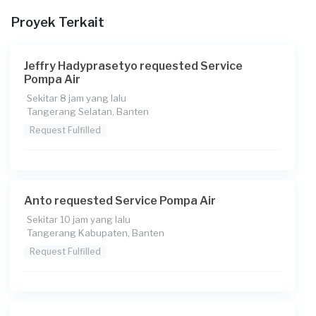
Proyek Terkait
Pada pukul berapa Anda membutuhkan layanan?
11:00
Jeffry Hadyprasetyo requested Service
Berapa budget total untuk layanan ini?
Pompa Air
Rp300.000 + Rp11.000 (biaya layanan)
Sekitar 8 jam yang lalu
Tangerang Selatan, Banten
Request Fulfilled
Anto requested Service Pompa Air
Sekitar 10 jam yang lalu
Tangerang Kabupaten, Banten
Request Fulfilled