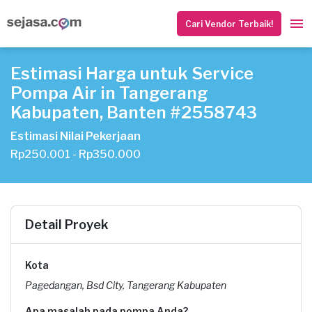
Cari Vendor Terbaik!
Estimasi Harga untuk Service
Pompa Air in Tangerang
Kabupaten, Banten #2558743
Estimasi Nilai Pekerjaan
Rp250.001 - Rp350.000
Detail Proyek
Kota
Pagedangan, Bsd City, Tangerang Kabupaten
Apa masalah pada pompa Anda?