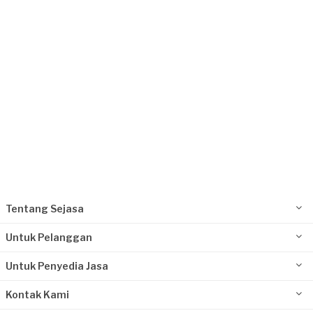
Fronita requested Service Pompa Air
4 hari yang lalu
Tangerang Kabupaten, Banten
Request Fulfilled
Tentang Sejasa
Untuk Pelanggan
Untuk Penyedia Jasa
Kontak Kami