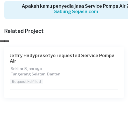
Apakah kamu penyedia jasa Service Pompa Air 
Gabung Sejasa.com
Adi requested Service Pompa Air
Related Project
3 hari yang lalu
Tangerang Selatan, Banten
Request Fulfilled
Jeffry Hadyprasetyo requested Service Pompa
Air
Sekitar 8 jam ago
Tangerang Selatan, Banten
Imanuelo El Zedekia requested Service Pompa
Air
Request Fulfilled
3 hari yang lalu
Tangerang Kabupaten, Banten
Request Fulfilled