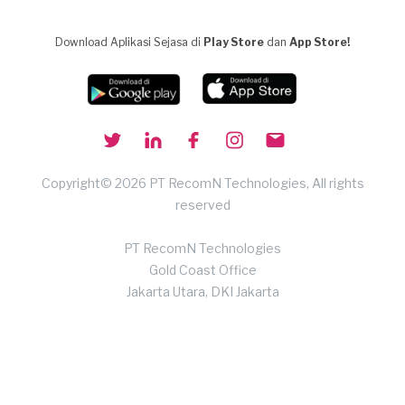
Download Aplikasi Sejasa di
Play Store
dan
App Store!
Copyright© 2026 PT RecomN Technologies, All rights
reserved
PT RecomN Technologies
Gold Coast Office
Jakarta Utara, DKI Jakarta