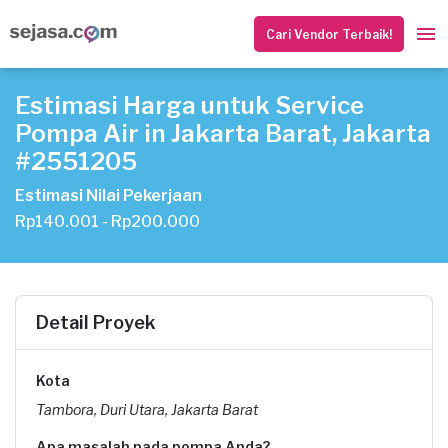
Cari Vendor Terbaik!
Estimasi Harga untuk Service
Pompa Air in Jakarta Barat, Jakarta
#2551205
Estimasi Nilai Pekerjaan
Rp140.001 - Rp200.000
Detail Proyek
Kota
Tambora, Duri Utara, Jakarta Barat
Apa masalah pada pompa Anda?