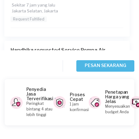
Sekitar 7 jam yang lalu
Jakarta Selatan, Jakarta
Request Fulfilled
Handhika requested Service Pompa Air
Sekitar 17 jam yang lalu
Jakarta Barat, Jakarta
PESAN SEKARANG
Request Fulfilled
Penyedia
Penetapan
Jasa
Proses
Harga yang
Terverifikasi
Cepat
Jelas
Tari requested Service Pompa Air
Peringkat
1 jam
Menyesuaikan
bintang 4 atau
konfirmasi
2 hari yang lalu
budget Anda
lebih tinggi
Jakarta Barat, Jakarta
Request Fulfilled