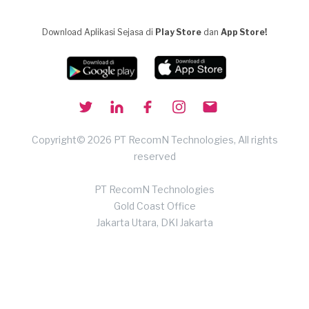
Download Aplikasi Sejasa di
Play Store
dan
App Store!
Copyright© 2026 PT RecomN Technologies, All rights
reserved
PT RecomN Technologies
Gold Coast Office
Jakarta Utara, DKI Jakarta