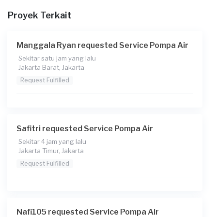
Pada pukul berapa Anda membutuhkan layanan?
Proyek Terkait
19:00
Berapa budget total untuk layanan ini?
Manggala Ryan requested Service Pompa Air
Rp180.000 + Rp11.000 (biaya layanan) + Rp3.125 (biaya
Sekitar satu jam yang lalu
Transaksi)
Jakarta Barat, Jakarta
Request Fulfilled
Safitri requested Service Pompa Air
Sekitar 4 jam yang lalu
Jakarta Timur, Jakarta
Request Fulfilled
Nafi105 requested Service Pompa Air