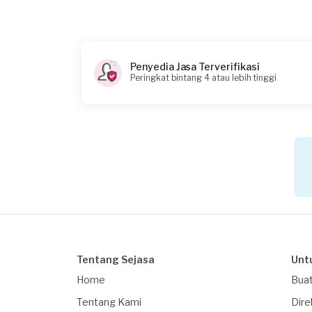
Pada pukul berapa Anda membutuhkan lay
15:30
Berapa budget total untuk layanan ini?
Penyedia Jasa Terverifikasi
Rp300.000 + Rp11.000 (biaya layanan) + Rp3.85
Peringkat bintang 4 atau lebih tinggi
Catatan
Bongkar pompa lama dan Pasang pompa baru
Tentang Sejasa
Unt
Home
Buat
Tentang Kami
Dire