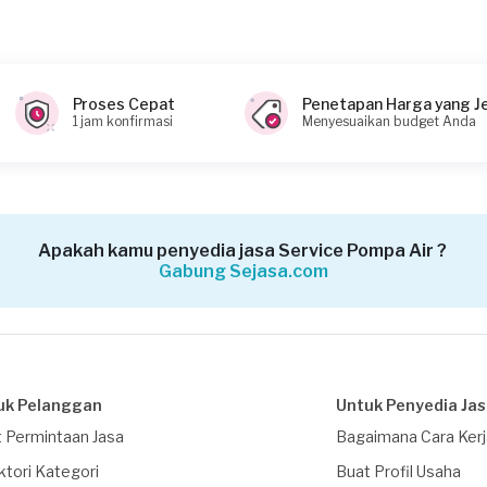
anan?
Proses Cepat
Penetapan Harga yang J
0 (biaya Transaksi)
1 jam konfirmasi
Menyesuaikan budget Anda
Apakah kamu penyedia jasa Service Pompa Air ?
Gabung Sejasa.com
uk Pelanggan
Untuk Penyedia Ja
 Permintaan Jasa
Bagaimana Cara Ker
ktori Kategori
Buat Profil Usaha