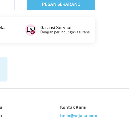
Sekitar 11 jam yang lalu
PESAN SEKARANG
Jakarta Timur, Jakarta
Request Fulfilled
elas
Garansi Service
Dengan perlindungan asuransi
Nafi105 requested Service Pompa Air
Sekitar 14 jam yang lalu
Jakarta Selatan, Jakarta
Request Fulfilled
Handhika requested Service Pompa Air
1 hari yang lalu
sa
Kontak Kami
Jakarta Barat, Jakarta
Request Fulfilled
ja
hello@sejasa.com