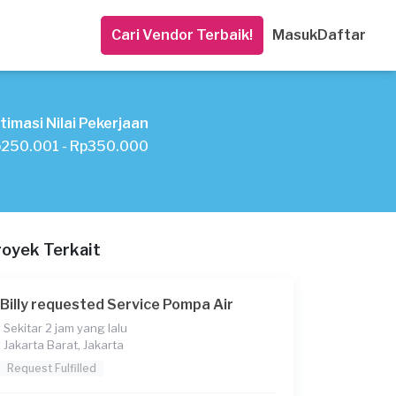
Cari Vendor Terbaik!
Masuk
Daftar
timasi Nilai Pekerjaan
250.001 - Rp350.000
royek Terkait
Billy requested Service Pompa Air
Sekitar 2 jam yang lalu
Jakarta Barat, Jakarta
Request Fulfilled