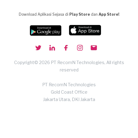
Download Aplikasi Sejasa di
Play Store
dan
App Store!
Copyright© 2026 PT RecomN Technologies, All rights
reserved
PT RecomN Technologies
Gold Coast Office
Jakarta Utara, DKI Jakarta