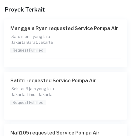
Kapan Anda membutuhkan layanan?
Proyek Terkait
28-05-2025
Pada pukul berapa Anda membutuhkan layanan?
Manggala Ryan requested Service Pompa Air
11:00
Satu menit yang lalu
Jakarta Barat, Jakarta
Berapa budget total untuk layanan ini?
Request Fulfilled
Rp75.000 + Rp11.000 (biaya layanan) + Rp3.850 (biaya
Transaksi)
Catatan
Mohon di cek kebutuhan servicenya
Safitri requested Service Pompa Air
Sekitar 3 jam yang lalu
Jakarta Timur, Jakarta
Request Fulfilled
Nafi105 requested Service Pompa Air