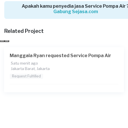
Apakah kamu penyedia jasa Service Pompa Air 
Gabung Sejasa.com
Welly Tansil requested Service Pompa Air
2 hari yang lalu
Jakarta Barat, Jakarta
Related Project
Request Fulfilled
Manggala Ryan requested Service Pompa Air
Satu menit ago
Bimo Agra Pratama requested Service Pompa
Jakarta Barat, Jakarta
Air
Request Fulfilled
2 hari yang lalu
Jakarta Timur, Jakarta
Request Fulfilled
Randy requested Service Pompa Air
2 hari yang lalu