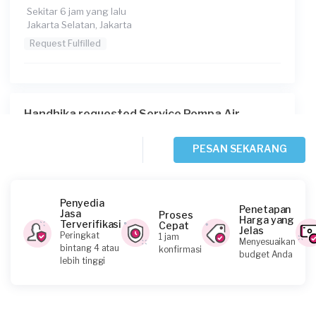
Sekitar 6 jam yang lalu
Jakarta Selatan, Jakarta
Request Fulfilled
Handhika requested Service Pompa Air
Sekitar 16 jam yang lalu
Jakarta Barat, Jakarta
PESAN SEKARANG
Request Fulfilled
Penyedia
Penetapan
Jasa
Proses
Harga yang
Terverifikasi
Cepat
Jelas
Tari requested Service Pompa Air
Peringkat
1 jam
Menyesuaikan
bintang 4 atau
konfirmasi
2 hari yang lalu
budget Anda
lebih tinggi
Jakarta Barat, Jakarta
Request Fulfilled