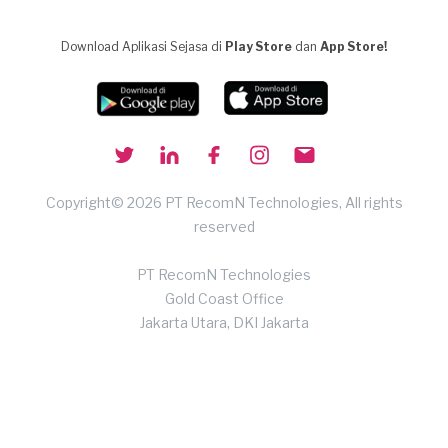
Download Aplikasi Sejasa di
Play Store
dan
App Store!
Copyright© 2026 PT RecomN Technologies, All rights
reserved
PT RecomN Technologies
Gold Coast Office
Jakarta Utara, DKI Jakarta