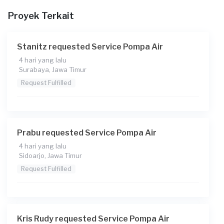
Proyek Terkait
Berapa budget total untuk layanan ini?
Rp75.000 + Rp11.000 (biaya layanan)
Stanitz requested Service Pompa Air
Catatan
4 hari yang lalu
Surabaya, Jawa Timur
Request Fulfilled
Prabu requested Service Pompa Air
4 hari yang lalu
Sidoarjo, Jawa Timur
Request Fulfilled
Kris Rudy requested Service Pompa Air