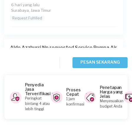
6 hari yang lalu
Surabaya, Jawa Timur
Request Fulfilled
Aldo Azzhurri Np requested Service Pompa Air
7 hari yang lalu
Surabaya, Jawa Timur
PESAN SEKARANG
Request Fulfilled
Penyedia
Penetapan
Jasa
Proses
Harga yang
Terverifikasi
Cepat
Jelas
Meilinda requested Service Pompa Air
Peringkat
1 jam
Menyesuaikan
bintang 4 atau
konfirmasi
11 hari yang lalu
budget Anda
lebih tinggi
Surabaya, Jawa Timur
Request Fulfilled