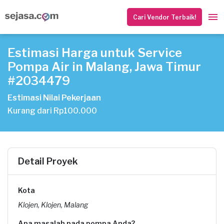
Cari Vendor Terbaik!
Estimasi Harga untuk Service
Pompa Air in Malang, Jawa Timur
#2034479
Estimasi Nilai Pekerjaan
Kurang dari Rp100.000
Detail Proyek
Kota
Klojen, Klojen, Malang
Apa masalah pada pompa Anda?