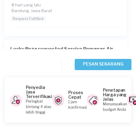
8 hari yang lalu
Bandung, Jawa Barat
Request Fulfilled
Lucky Reza requested Service Pemanas Air
10 hari yang lalu
Bekasi Kota, Jawa Barat
PESAN SEKARANG
Request Fulfilled
Penyedia
Penetapan
Jasa
Proses
Harga yang
Terverifikasi
Cepat
Jelas
Arins requested Service Pemanas Air
Peringkat
1 jam
Menyesuaikan
bintang 4 atau
konfirmasi
12 hari yang lalu
budget Anda
lebih tinggi
Bogor Kabupaten, Jawa Barat
Request Fulfilled