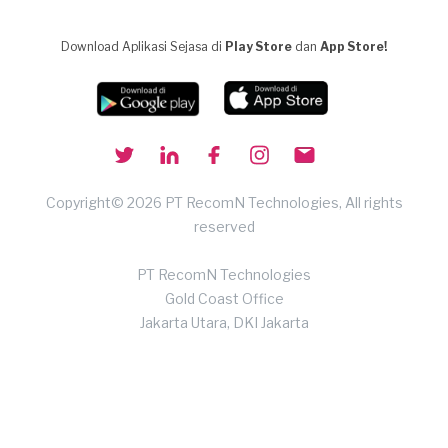
Download Aplikasi Sejasa di
Play Store
dan
App Store!
Copyright© 2026 PT RecomN Technologies, All rights
reserved
PT RecomN Technologies
Gold Coast Office
Jakarta Utara, DKI Jakarta