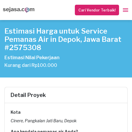
Cari Vendor Terbaik!
Estimasi Harga untuk Service
Pemanas Air in Depok, Jawa Barat
#2575308
Estimasi Nilai Pekerjaan
Kurang dari Rp100.000
Detail Proyek
Kota
Cinere, Pangkalan Jati Baru, Depok
Apa kendala pemanas air Anda?