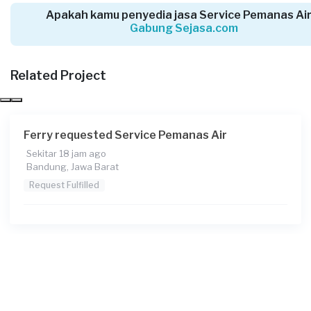
Apakah kamu penyedia jasa Service Pemanas Air
Gabung Sejasa.com
Arins requested Service Pemanas Air
13 hari yang lalu
Bogor Kabupaten, Jawa Barat
Related Project
Request Fulfilled
Ferry requested Service Pemanas Air
Sekitar 18 jam ago
Asan requested Service Pemanas Air
Bandung, Jawa Barat
14 hari yang lalu
Request Fulfilled
Depok, Jawa Barat
Request Fulfilled
Hanie requested Service Pemanas Air
17 hari yang lalu
Bandung, Jawa Barat