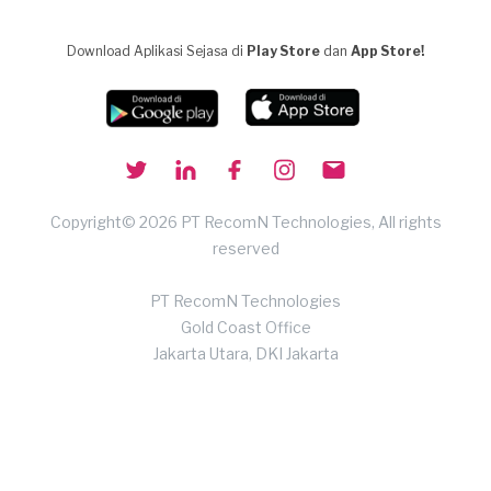
Download Aplikasi Sejasa di
Play Store
dan
App Store!
Copyright© 2026 PT RecomN Technologies, All rights
reserved
PT RecomN Technologies
Gold Coast Office
Jakarta Utara, DKI Jakarta