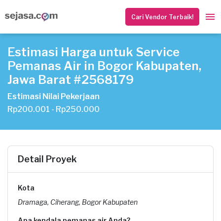
Cari Vendor Terbaik!
Estimasi Harga untuk Service
Pemanas Air in Bogor Kabupaten,
Jawa Barat #2568179
Estimasi Nilai Pekerjaan
Rp200.001 - Rp250.000
Detail Proyek
Kota
Dramaga, Ciherang, Bogor Kabupaten
Apa kendala pemanas air Anda?