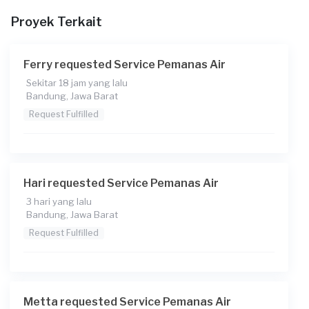
Proyek Terkait
Berapa budget total untuk layanan ini?
Rp250.000 + Rp11.000 (biaya layanan)
Ferry requested Service Pemanas Air
Catatan
Sekitar 18 jam yang lalu
Bandung, Jawa Barat
Request Fulfilled
Hari requested Service Pemanas Air
3 hari yang lalu
Bandung, Jawa Barat
Request Fulfilled
Metta requested Service Pemanas Air