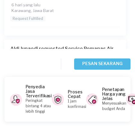
6 hari yang lalu
Karawang, Jawa Barat
Request Fulfilled
Aldi Junaedi requested Service Pemanas Air
9 hari yang lalu
Bandung, Jawa Barat
PESAN SEKARANG
Request Fulfilled
Penyedia
Penetapan
Jasa
Proses
Harga yang
Terverifikasi
Cepat
Jelas
Lucky Reza requested Service Pemanas Air
Peringkat
1 jam
Menyesuaikan
bintang 4 atau
konfirmasi
11 hari yang lalu
budget Anda
lebih tinggi
Bekasi Kota, Jawa Barat
Request Fulfilled