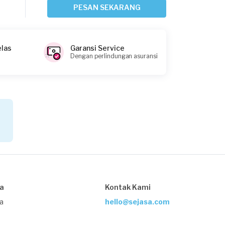
Pemanas Air
PESAN SEKARANG
10 hari yang lalu
Bekasi Kota, Jawa Barat
Request Fulfilled
elas
Garansi Service
Dengan perlindungan asuransi
Arins requested Service Pemanas Air
12 hari yang lalu
Bogor Kabupaten, Jawa Barat
Request Fulfilled
Asan requested Service Pemanas Air
sa
Kontak Kami
13 hari yang lalu
Depok, Jawa Barat
ja
hello@sejasa.com
Request Fulfilled