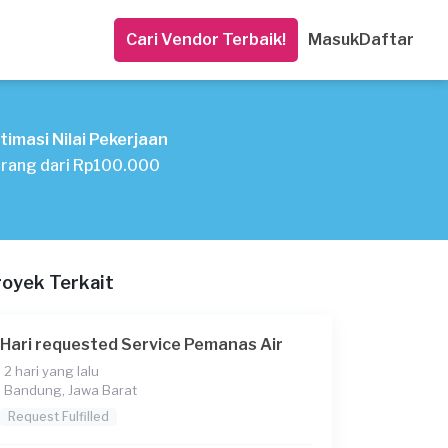
Cari Vendor Terbaik!
Masuk
Daftar
timasi Nilai Pekerjaan
rang dari Rp100.000
royek Terkait
Hari requested Service Pemanas Air
2 hari yang lalu
Bandung, Jawa Barat
Request Fulfilled