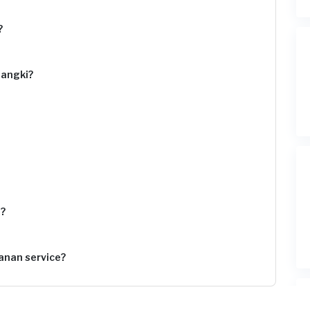
?
angki?
?
nan service?