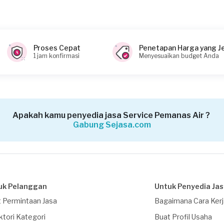
 (biaya Transaksi)
Proses Cepat
Penetapan Harga yang J
1 jam konfirmasi
Menyesuaikan budget Anda
Apakah kamu penyedia jasa Service Pemanas Air ?
Gabung Sejasa.com
uk Pelanggan
Untuk Penyedia Ja
 Permintaan Jasa
Bagaimana Cara Ker
ktori Kategori
Buat Profil Usaha