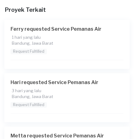
Proyek Terkait
Berapa budget total untuk layanan ini?
Rp150.000 + Rp11.000 (biaya layanan)
Ferry requested Service Pemanas Air
Catatan
1 hari yang lalu
Bandung, Jawa Barat
Request Fulfilled
Hari requested Service Pemanas Air
3 hari yang lalu
Bandung, Jawa Barat
Request Fulfilled
Metta requested Service Pemanas Air