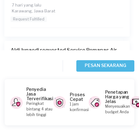
7 hari yang lalu
Karawang, Jawa Barat
Request Fulfilled
Aldi Junaedi requested Service Pemanas Air
10 hari yang lalu
Bandung, Jawa Barat
PESAN SEKARANG
Request Fulfilled
Penyedia
Penetapan
Jasa
Proses
Harga yang
Terverifikasi
Cepat
Jelas
Lucky Reza requested Service Pemanas Air
Peringkat
1 jam
Menyesuaikan
bintang 4 atau
konfirmasi
12 hari yang lalu
budget Anda
lebih tinggi
Bekasi Kota, Jawa Barat
Request Fulfilled