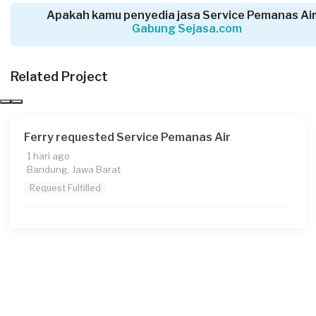
Apakah kamu penyedia jasa Service Pemanas Air
Gabung Sejasa.com
Arins requested Service Pemanas Air
14 hari yang lalu
Bogor Kabupaten, Jawa Barat
Related Project
Request Fulfilled
Ferry requested Service Pemanas Air
1 hari ago
Asan requested Service Pemanas Air
Bandung, Jawa Barat
15 hari yang lalu
Request Fulfilled
Depok, Jawa Barat
Request Fulfilled
Hanie requested Service Pemanas Air
18 hari yang lalu
Bandung, Jawa Barat