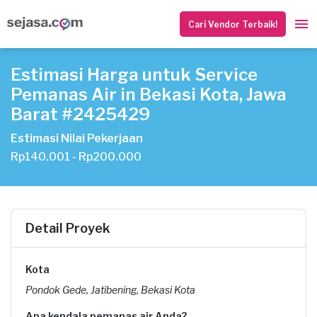
Cari Vendor Terbaik!
Estimasi Harga untuk Service
Pemanas Air in Bekasi Kota, Jawa
Barat #2425429
Estimasi Nilai Pekerjaan
Rp140.001 - Rp200.000
Detail Proyek
Kota
Pondok Gede, Jatibening, Bekasi Kota
Apa kendala pemanas air Anda?