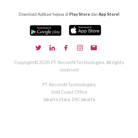
Download Aplikasi Sejasa di
Play Store
dan
App Store!
Copyright© 2026 PT RecomN Technologies, All rights
reserved
PT RecomN Technologies
Gold Coast Office
Jakarta Utara, DKI Jakarta