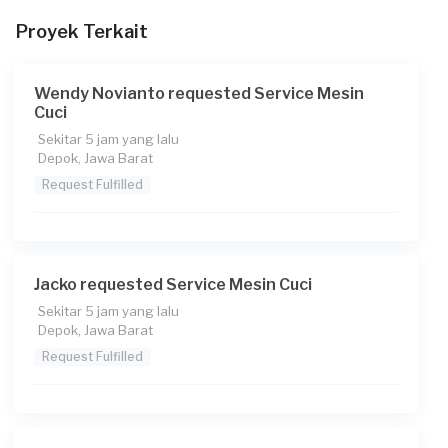
Berapa budget total untuk layanan ini?
Proyek Terkait
Rp75.000 + Rp11.000 (biaya layanan)
Catatan
Wendy Novianto requested Service Mesin
Panel listrik mesin cuci sepertinya error
Cuci
Sekitar 5 jam yang lalu
Depok, Jawa Barat
Request Fulfilled
Jacko requested Service Mesin Cuci
Sekitar 5 jam yang lalu
Depok, Jawa Barat
Request Fulfilled