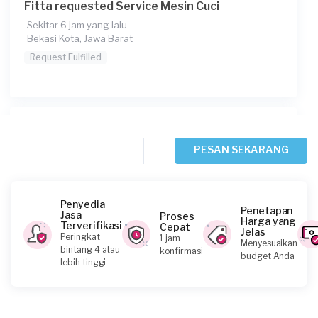
Fitta requested Service Mesin Cuci
Sekitar 6 jam yang lalu
Bekasi Kota, Jawa Barat
Request Fulfilled
Sofyan requested Service Mesin Cuci
Sekitar 6 jam yang lalu
PESAN SEKARANG
Depok, Jawa Barat
Request Fulfilled
Penyedia
Penetapan
Jasa
Proses
Harga yang
Terverifikasi
Cepat
Jelas
Peringkat
1 jam
Menyesuaikan
Hirji requested Service Mesin Cuci
bintang 4 atau
konfirmasi
budget Anda
lebih tinggi
Sekitar 10 jam yang lalu
Bekasi Kota, Jawa Barat
Request Fulfilled