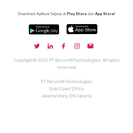
Download Aplikasi Sejasa di
Play Store
dan
App Store!
Copyright© 2026 PT RecomN Technologies, All rights
reserved
PT RecomN Technologies
Gold Coast Office
Jakarta Utara, DKI Jakarta