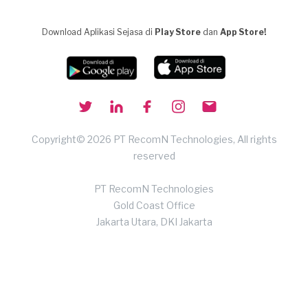
Download Aplikasi Sejasa di
Play Store
dan
App Store!
Copyright© 2026 PT RecomN Technologies, All rights
reserved
PT RecomN Technologies
Gold Coast Office
Jakarta Utara, DKI Jakarta