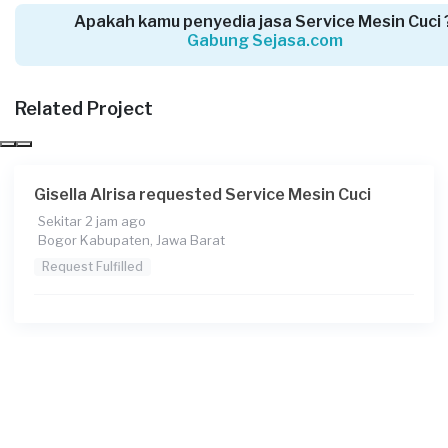
Apakah kamu penyedia jasa Service Mesin Cuci 
Gabung Sejasa.com
Sofyan requested Service Mesin Cuci
Sekitar 13 jam yang lalu
Related Project
Depok, Jawa Barat
Request Fulfilled
Gisella Alrisa requested Service Mesin Cuci
Sekitar 2 jam ago
Bogor Kabupaten, Jawa Barat
Hirji requested Service Mesin Cuci
Request Fulfilled
Sekitar 17 jam yang lalu
Bekasi Kota, Jawa Barat
Request Fulfilled
Wahyu requested Service Mesin Cuci
Sekitar 18 jam yang lalu