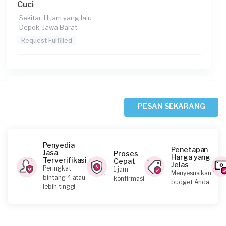
Cuci
Sekitar 11 jam yang lalu
Depok, Jawa Barat
Request Fulfilled
Jacko requested Service Mesin Cuci
Sekitar 12 jam yang lalu
PESAN SEKARANG
Depok, Jawa Barat
Request Fulfilled
Penyedia
Penetapan
Jasa
Proses
Harga yang
Terverifikasi
Cepat
Jelas
Peringkat
1 jam
Menyesuaikan
Fitta requested Service Mesin Cuci
bintang 4 atau
konfirmasi
budget Anda
lebih tinggi
Sekitar 13 jam yang lalu
Bekasi Kota, Jawa Barat
Request Fulfilled