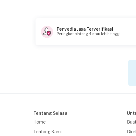
Rp75.000 + Rp11.000 (biaya layanan) + Rp3.700
Catatan
Air buangan tidak bisa keluar
Penyedia Jasa Terverifikasi
Peringkat bintang 4 atau lebih tinggi
Tentang Sejasa
Unt
Home
Buat
Tentang Kami
Dire