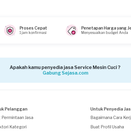
 (biaya Transaksi)
Proses Cepat
Penetapan Harga yang J
1 jam konfirmasi
Menyesuaikan budget Anda
Apakah kamu penyedia jasa Service Mesin Cuci ?
Gabung Sejasa.com
uk Pelanggan
Untuk Penyedia Ja
 Permintaan Jasa
Bagaimana Cara Ker
ktori Kategori
Buat Profil Usaha