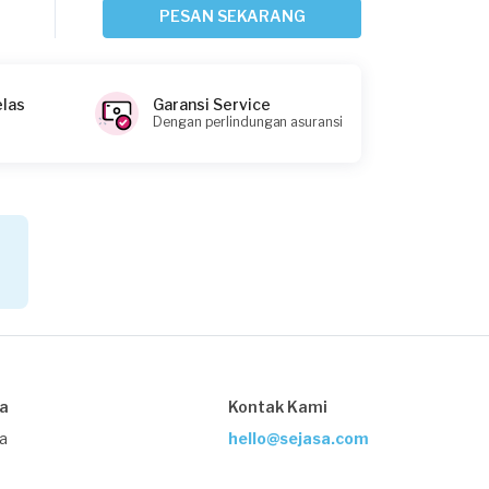
Sekitar 12 jam yang lalu
PESAN SEKARANG
Bandung, Jawa Barat
Request Fulfilled
elas
Garansi Service
Dengan perlindungan asuransi
Widia Septiani requested Service
Mesin Cuci
1 hari yang lalu
Bandung, Jawa Barat
Request Fulfilled
Hoka requested Service Mesin Cuci
sa
Kontak Kami
2 hari yang lalu
Bekasi Kota, Jawa Barat
ja
hello@sejasa.com
Request Fulfilled