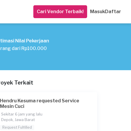
Cari Vendor Terbaik!
Masuk
Daftar
timasi Nilai Pekerjaan
rang dari Rp100.000
royek Terkait
Hendru Kesuma requested Service
Mesin Cuci
Sekitar 6 jam yang lalu
Depok, Jawa Barat
Request Fulfilled