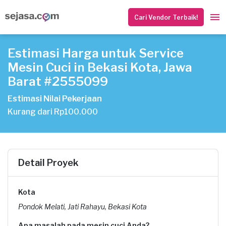
Cari Vendor Terbaik!
Estimasi Harga untuk Service
Mesin Cuci in Bekasi Kota, Jawa
Barat #2555099
Estimasi Nilai Pekerjaan
Kurang dari Rp100.000
Detail Proyek
Kota
Pondok Melati, Jati Rahayu, Bekasi Kota
Apa masalah pada mesin cuci Anda?