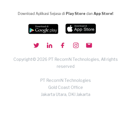
Download Aplikasi Sejasa di
Play Store
dan
App Store!
Copyright© 2026 PT RecomN Technologies, All rights
reserved
PT RecomN Technologies
Gold Coast Office
Jakarta Utara, DKI Jakarta