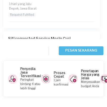
1 hari yang lalu
Depok, Jawa Barat
Request Fulfilled
Siti requested Service Mesin Cuci
1 hari yang lalu
Bogor Kabupaten, Jawa Barat
PESAN SEKARANG
Request Fulfilled
Penyedia
Penetapan
Jasa
Proses
Harga yang
Terverifikasi
Cepat
Jelas
Gisella Alrisa requested Service Mesin Cuci
Peringkat
1 jam
Menyesuaikan
bintang 4 atau
konfirmasi
1 hari yang lalu
budget Anda
lebih tinggi
Bogor Kabupaten, Jawa Barat
Request Fulfilled