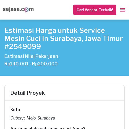
Cari Vendor Terbaik!
Estimasi Harga untuk Service
Mesin Cuci in Surabaya, Jawa Timur
#2549099
Estimasi Nilai Pekerjaan
Rp140.001 - Rp200.000
Detail Proyek
Kota
Gubeng, Mojo, Surabaya
Apa masalah pada mesin cuci Anda?