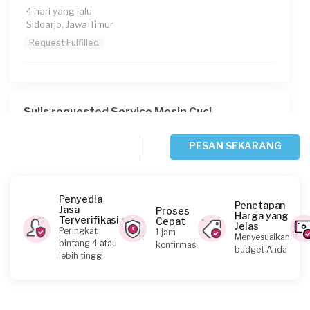
4 hari yang lalu
Sidoarjo, Jawa Timur
Request Fulfilled
Sulis requested Service Mesin Cuci
7 hari yang lalu
Surabaya, Jawa Timur
PESAN SEKARANG
Request Fulfilled
Penyedia
Penetapan
Jasa
Proses
Harga yang
Terverifikasi
Cepat
Jelas
Adrian Himawan Santoso requested Service
Peringkat
1 jam
Menyesuaikan
Mesin Cuci
bintang 4 atau
konfirmasi
budget Anda
lebih tinggi
7 hari yang lalu
Surabaya, Jawa Timur
Request Fulfilled