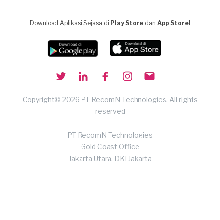
Download Aplikasi Sejasa di
Play Store
dan
App Store!
Copyright© 2026 PT RecomN Technologies, All rights
reserved
PT RecomN Technologies
Gold Coast Office
Jakarta Utara, DKI Jakarta