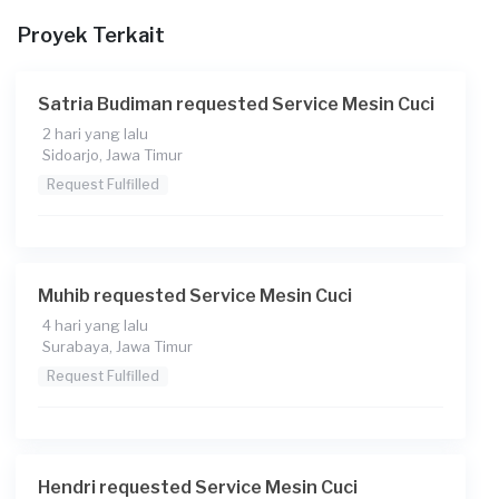
Proyek Terkait
Berapa budget total untuk layanan ini?
Rp150.000 + Rp11.000 (biaya layanan)
Satria Budiman requested Service Mesin Cuci
Catatan
2 hari yang lalu
Sidoarjo, Jawa Timur
Request Fulfilled
Muhib requested Service Mesin Cuci
4 hari yang lalu
Surabaya, Jawa Timur
Request Fulfilled
Hendri requested Service Mesin Cuci