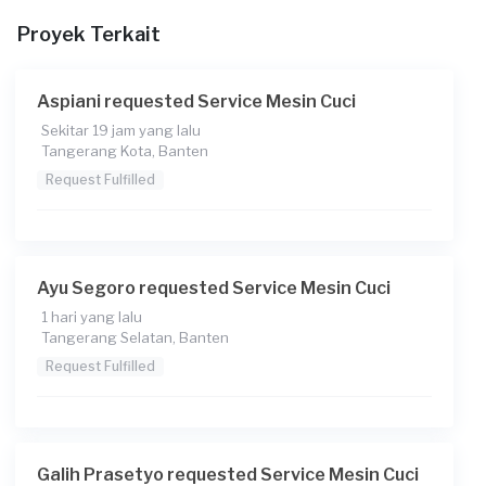
Proyek Terkait
Berapa budget total untuk layanan ini?
Rp200.000 + Rp11.000 (biaya layanan)
Aspiani requested Service Mesin Cuci
Catatan
Sekitar 19 jam yang lalu
Tangerang Kota, Banten
Request Fulfilled
Ayu Segoro requested Service Mesin Cuci
1 hari yang lalu
Tangerang Selatan, Banten
Request Fulfilled
Galih Prasetyo requested Service Mesin Cuci