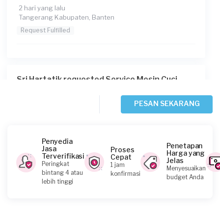
2 hari yang lalu
Tangerang Kabupaten, Banten
Request Fulfilled
Sri Hartatik requested Service Mesin Cuci
2 hari yang lalu
Tangerang Kota, Banten
PESAN SEKARANG
Request Fulfilled
Penyedia
Penetapan
Jasa
Proses
Harga yang
Terverifikasi
Cepat
Jelas
Irma requested Service Mesin Cuci
Peringkat
1 jam
Menyesuaikan
bintang 4 atau
konfirmasi
4 hari yang lalu
budget Anda
lebih tinggi
Tangerang Kabupaten, Banten
Request Fulfilled