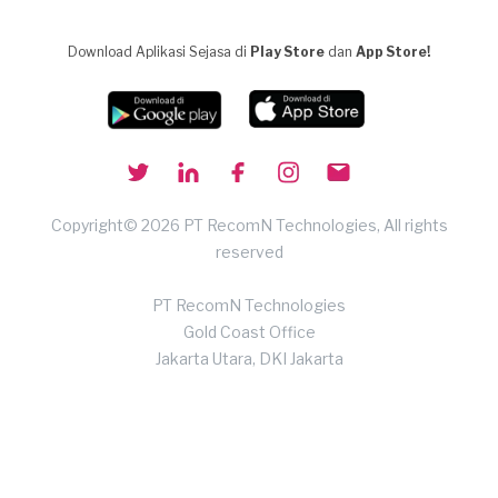
Download Aplikasi Sejasa di
Play Store
dan
App Store!
Copyright© 2026 PT RecomN Technologies, All rights
reserved
PT RecomN Technologies
Gold Coast Office
Jakarta Utara, DKI Jakarta