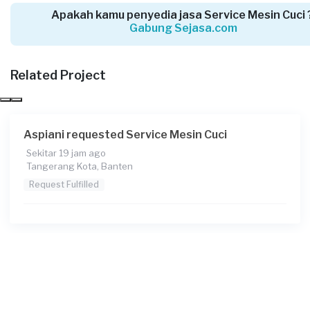
Apakah kamu penyedia jasa Service Mesin Cuci 
Gabung Sejasa.com
Nurizkie requested Service Mesin Cuci
4 hari yang lalu
Tangerang Kabupaten, Banten
Related Project
Request Fulfilled
Aspiani requested Service Mesin Cuci
Sekitar 19 jam ago
Galih requested Service Mesin Cuci
Tangerang Kota, Banten
5 hari yang lalu
Request Fulfilled
Tangerang Kabupaten, Banten
Request Fulfilled
Yufi Priadi requested Service Mesin Cuci
5 hari yang lalu
Tangerang Selatan, Banten