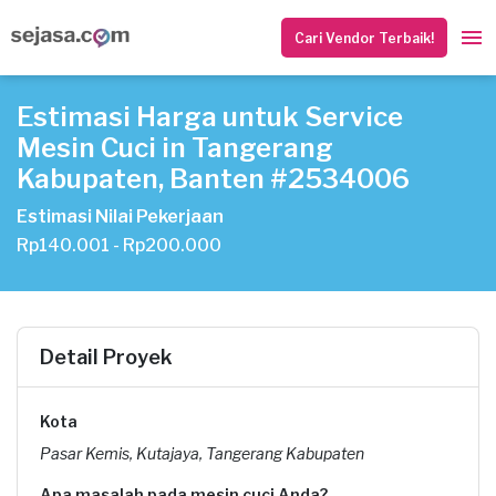
Cari Vendor Terbaik!
Estimasi Harga untuk Service
Mesin Cuci in Tangerang
Kabupaten, Banten #2534006
Estimasi Nilai Pekerjaan
Rp140.001 - Rp200.000
Detail Proyek
Kota
Pasar Kemis, Kutajaya, Tangerang Kabupaten
Apa masalah pada mesin cuci Anda?