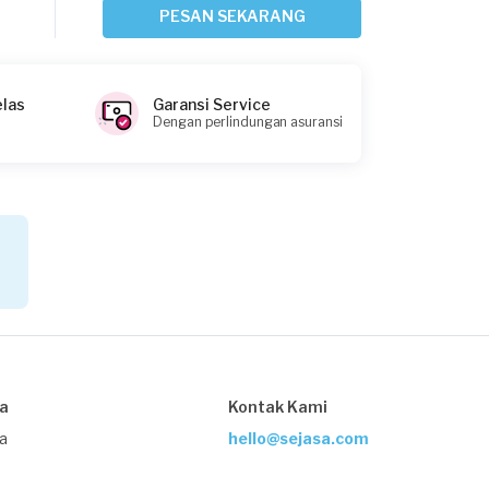
Bogor Kota, Jawa Barat
PESAN SEKARANG
Request Fulfilled
elas
Garansi Service
Dengan perlindungan asuransi
Nicko Setyabudi requested Service
Mesin Cuci
Sekitar 19 jam yang lalu
Depok, Jawa Barat
Request Fulfilled
Ega requested Service Mesin Cuci
1 hari yang lalu
sa
Kontak Kami
Bandung, Jawa Barat
Request Fulfilled
ja
hello@sejasa.com