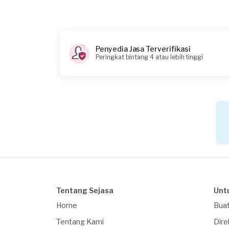
Rp75.000 + Rp11.000 (biaya layanan)
Catatan
Minta tolong di cek, mesin cuci saya airnya tidak 
Penyedia Jasa Terverifikasi
Peringkat bintang 4 atau lebih tinggi
Tentang Sejasa
Unt
Home
Buat
Tentang Kami
Dire