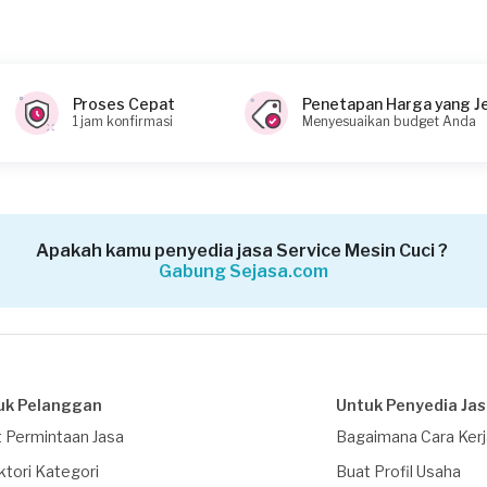
bisa keluar.
Proses Cepat
Penetapan Harga yang J
1 jam konfirmasi
Menyesuaikan budget Anda
Apakah kamu penyedia jasa Service Mesin Cuci ?
Gabung Sejasa.com
uk Pelanggan
Untuk Penyedia Ja
 Permintaan Jasa
Bagaimana Cara Ker
ktori Kategori
Buat Profil Usaha