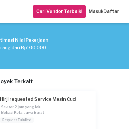
Cari Vendor Terbaik!
Masuk
Daftar
timasi Nilai Pekerjaan
rang dari Rp100.000
royek Terkait
Hirji requested Service Mesin Cuci
Sekitar 2 jam yang lalu
Bekasi Kota, Jawa Barat
Request Fulfilled